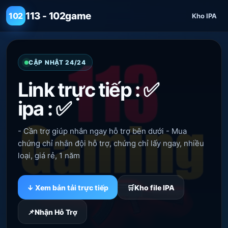
113 - 102game
102
Kho IPA
CẬP NHẬT 24/24
Link trực tiếp : ✅
ipa : ✅
- Cần trợ giúp nhắn ngay hỗ trợ bên dưới - Mua
chứng chỉ nhắn đội hỗ trợ, chứng chỉ lấy ngay, nhiều
loại, giá rẻ, 1 năm
↓ Xem bản tải trực tiếp
️🛒Kho file IPA
📌Nhận Hỗ Trợ