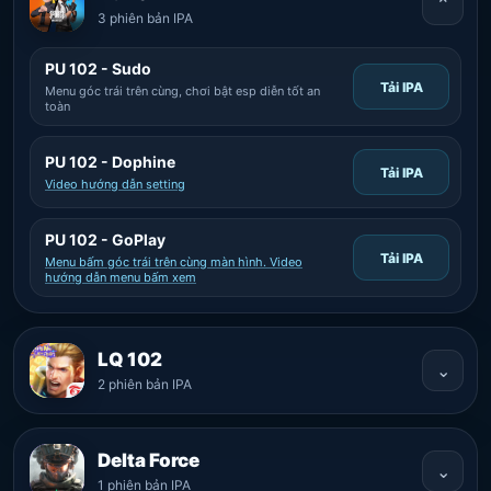
⌄
3 phiên bản IPA
PU 102 - Sudo
Tải IPA
Menu góc trái trên cùng, chơi bật esp diễn tốt an
toàn
PU 102 - Dophine
Tải IPA
Video hướng dẫn setting
PU 102 - GoPlay
Tải IPA
Menu bấm góc trái trên cùng màn hình. Video
hướng dẫn menu bấm xem
LQ 102
⌄
2 phiên bản IPA
Delta Force
⌄
1 phiên bản IPA